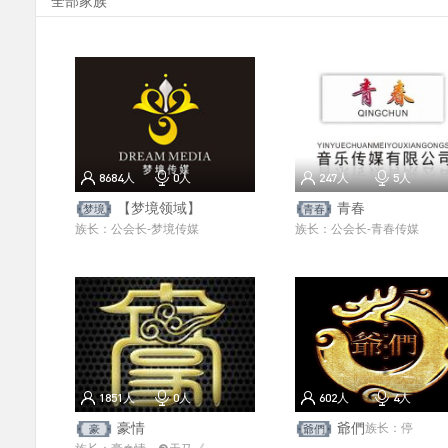
全部家族
8684
人
0
人
247
人
5
人
【梦境领域】
青春
梦境
青春
族长：
公会长-梦境传媒
族长：
公会长-青春传媒
1851
人
0
人
602
人
4
人
豪情
爺們
族长：
停
豪
爺們