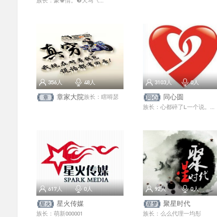
族长：
豪♚情。❸天马《行空》
356
人
48
人
3103
人
0
人
章家大院
同心圆
族长：
瞎嘚瑟
章
同心
族长：
心都碎了L一个说。你好美。一个吻
617
人
0
人
92
人
0
人
星火传媒
聚星时代
星火
星梦
族长：
萌新000001
族长：
么么代理一均彤